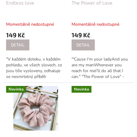
d
Endless love
The Power of Love
u
k
t
Momentálně nedostupné
Momentálně nedostupné
ů
149 Kč
149 Kč
DETAIL
DETAIL
"V každém doteku, v každém
"'Cause I'm your ladyAnd you
pohledu, ve všech slovech, co
are my manWhenever you
jsou tiše vysloveny, odhaluje
reach for meI'll do all that I
se nesmrtelný příběh
can." "The Power of Love" -
nekonečné lásky." "My love,
svatební gumička v lososové
there's only you in my lifeThe
barvě, inspirovaná písní Celine
Novinka
Novinka
only...
Dion,...