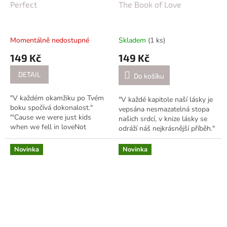
Perfect
The Book of Love
Momentálně nedostupné
Skladem
(1 ks)
149 Kč
149 Kč
DETAIL
Do košíku
"V každém okamžiku po Tvém
"V každé kapitole naší lásky je
boku spočívá dokonalost."
vepsána nesmazatelná stopa
"'Cause we were just kids
našich srdcí, v knize lásky se
when we fell in loveNot
odráží náš nejkrásnější příběh."
knowing what it was."
"The book of love is long and
"Perfect" - Svatební gumička v
boringNo one can lift...
Novinka
Novinka
nádherné béžové...