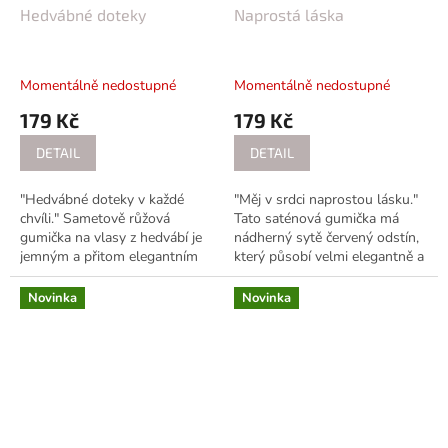
Hedvábné doteky
Naprostá láska
Momentálně nedostupné
Momentálně nedostupné
179 Kč
179 Kč
DETAIL
DETAIL
"Hedvábné doteky v každé
"Měj v srdci naprostou lásku."
chvíli." Sametově růžová
Tato saténová gumička má
gumička na vlasy z hedvábí je
nádherný sytě červený odstín,
jemným a přitom elegantním
který působí velmi elegantně a
doplňkem, který nese v sobě
sofistikovaně. Je vyrobena z
krásu a šetrnost k vlasům. Je
kvalitního materiálu. Její...
Novinka
Novinka
vyrobena z...