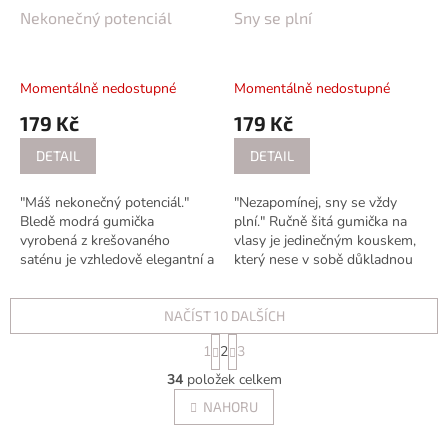
Nekonečný potenciál
Sny se plní
Momentálně nedostupné
Momentálně nedostupné
179 Kč
179 Kč
DETAIL
DETAIL
"Máš nekonečný potenciál."
"Nezapomínej, sny se vždy
Bledě modrá gumička
plní." Ručně šitá gumička na
vyrobená z krešovaného
vlasy je jedinečným kouskem,
saténu je vzhledově elegantní a
který nese v sobě důkladnou
přitom praktická. Krešovaný
péči a uměleckou krásu. Tato
satén má specifický zpracovaný
krásná gumička je vytvořena
povrch, který...
NAČÍST 10 DALŠÍCH
s...
S
1
2
3
t
O
r
34
položek celkem
v
á
l
NAHORU
n
á
k
d
o