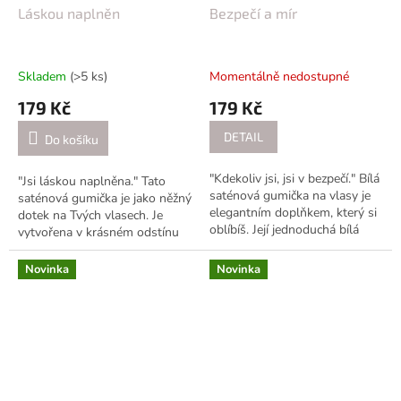
Láskou naplněn
Bezpečí a mír
Skladem
(>5 ks)
Momentálně nedostupné
179 Kč
179 Kč
DETAIL
Do košíku
"Kdekoliv jsi, jsi v bezpečí." Bílá
"Jsi láskou naplněna." Tato
saténová gumička na vlasy je
saténová gumička je jako něžný
elegantním doplňkem, který si
dotek na Tvých vlasech. Je
oblíbíš. Její jednoduchá bílá
vytvořena v krásném odstínu
barva jí dodává čistý a klasický
jemné růžové barvy, který
vzhled. Tato...
působí něžně a romanticky.
Novinka
Novinka
Její...