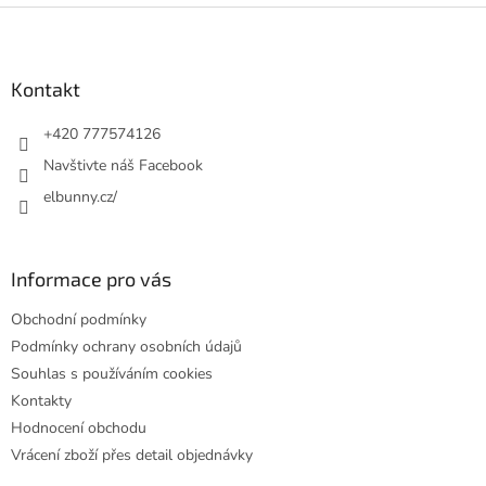
v
Z
a
á
c
á
n
í
p
í
p
a
Kontakt
r
t
v
í
+420 777574126
k
y
Navštivte náš Facebook
v
elbunny.cz/
ý
p
i
s
Informace pro vás
u
Obchodní podmínky
Podmínky ochrany osobních údajů
Souhlas s používáním cookies
Kontakty
Hodnocení obchodu
Vrácení zboží přes detail objednávky