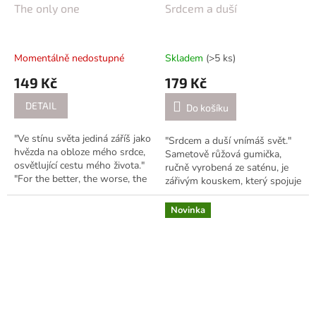
The only one
Srdcem a duší
Momentálně nedostupné
Skladem
(>5 ks)
149 Kč
179 Kč
DETAIL
Do košíku
"Ve stínu světa jediná záříš jako
"Srdcem a duší vnímáš svět."
hvězda na obloze mého srdce,
Sametově růžová gumička,
osvětlující cestu mého života."
ručně vyrobená ze saténu, je
"For the better, the worse, the
zářivým kouskem, který spojuje
in-betweens, babyI'm gonna
luxus a pohodlí. Tento
give you my everything...
jedinečný doplněk byl pečlivě
Novinka
šit s...