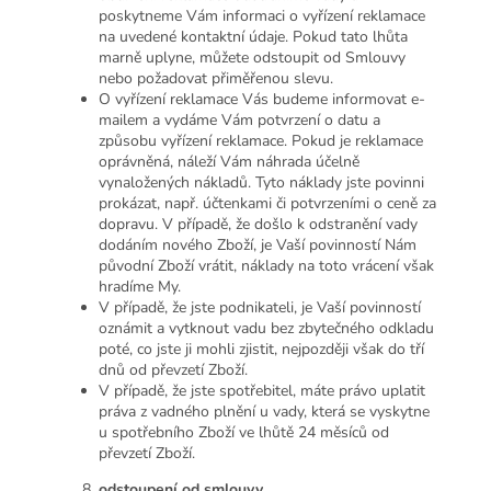
poskytneme Vám informaci o vyřízení reklamace
na uvedené kontaktní údaje. Pokud tato lhůta
marně uplyne, můžete odstoupit od Smlouvy
nebo požadovat přiměřenou slevu.
O vyřízení reklamace Vás budeme informovat e-
mailem a vydáme Vám potvrzení o datu a
způsobu vyřízení reklamace. Pokud je reklamace
oprávněná, náleží Vám náhrada účelně
vynaložených nákladů. Tyto náklady jste povinni
prokázat, např. účtenkami či potvrzeními o ceně za
dopravu. V případě, že došlo k odstranění vady
dodáním nového Zboží, je Vaší povinností Nám
původní Zboží vrátit, náklady na toto vrácení však
hradíme My.
V případě, že jste podnikateli, je Vaší povinností
oznámit a vytknout vadu bez zbytečného odkladu
poté, co jste ji mohli zjistit, nejpozději však do tří
dnů od převzetí Zboží.
V případě, že jste spotřebitel, máte právo uplatit
práva z vadného plnění u vady, která se vyskytne
u spotřebního Zboží ve lhůtě 24 měsíců od
převzetí Zboží.
odstoupení od smlouvy