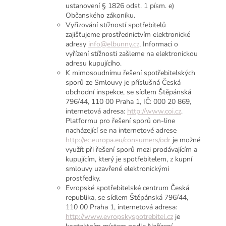
ustanovení § 1826 odst. 1 písm. e)
Občanského zákoníku.
Vyřizování stížností spotřebitelů
zajišťujeme prostřednictvím elektronické
adresy
info@elbunny.cz
, Informaci o
vyřízení stížnosti zašleme na elektronickou
adresu kupujícího.
K mimosoudnímu řešení spotřebitelských
sporů ze Smlouvy je příslušná Česká
obchodní inspekce, se sídlem Štěpánská
796/44, 110 00 Praha 1, IČ: 000 20 869,
internetová adresa:
http://www.coi.cz
.
Platformu pro řešení sporů on-line
nacházející se na internetové adrese
http://ec.europa.eu/consumers/odr
je možné
využít při řešení sporů mezi prodávajícím a
kupujícím, který je spotřebitelem, z kupní
smlouvy uzavřené elektronickými
prostředky.
Evropské spotřebitelské centrum Česká
republika, se sídlem Štěpánská 796/44,
110 00 Praha 1, internetová adresa:
http://www.evropskyspotrebitel.cz
je