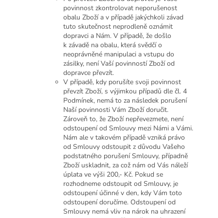
povinnost zkontrolovat neporušenost
obalu Zboží a v případě jakýchkoli závad
tuto skutečnost neprodleně oznámit
dopravci a Nám. V případě, že došlo
k závadě na obalu, která svědčí o
neoprávněné manipulaci a vstupu do
zásilky, není Vaší povinností Zboží od
dopravce převzít.
V případě, kdy porušíte svoji povinnost
převzít Zboží, s výjimkou případů dle čl. 4
Podmínek, nemá to za následek porušení
Naší povinnosti Vám Zboží doručit.
Zároveň to, že Zboží nepřevezmete, není
odstoupení od Smlouvy mezi Námi a Vámi.
Nám ale v takovém případě vzniká právo
od Smlouvy odstoupit z důvodu Vašeho
podstatného porušení Smlouvy, případně
Zboží uskladnit, za což nám od Vás náleží
úplata ve výši 200,- Kč. Pokud se
rozhodneme odstoupit od Smlouvy, je
odstoupení účinné v den, kdy Vám toto
odstoupení doručíme. Odstoupení od
Smlouvy nemá vliv na nárok na uhrazení