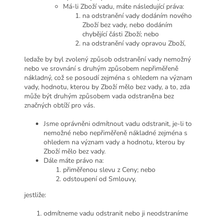
Má-li Zboží vadu, máte následující práva:
na odstranění vady dodáním nového
Zboží bez vady, nebo dodáním
chybějící části Zboží; nebo
na odstranění vady opravou Zboží,
ledaže by byl zvolený způsob odstranění vady nemožný
nebo ve srovnání s druhým způsobem nepřiměřeně
nákladný, což se posoudí zejména s ohledem na význam
vady, hodnotu, kterou by Zboží mělo bez vady, a to, zda
může být druhým způsobem vada odstraněna bez
značných obtíží pro vás.
Jsme oprávněni odmítnout vadu odstranit, je-li to
nemožné nebo nepřiměřeně nákladné zejména s
ohledem na význam vady a hodnotu, kterou by
Zboží mělo bez vady.
Dále máte právo na:
přiměřenou slevu z Ceny; nebo
odstoupení od Smlouvy,
jestliže:
odmítneme vadu odstranit nebo ji neodstraníme