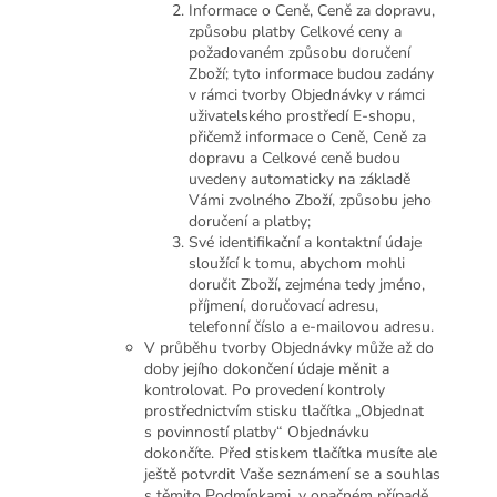
Informace o Ceně, Ceně za dopravu,
způsobu platby Celkové ceny a
požadovaném způsobu doručení
Zboží; tyto informace budou zadány
v rámci tvorby Objednávky v rámci
uživatelského prostředí E-shopu,
přičemž informace o Ceně, Ceně za
dopravu a Celkové ceně budou
uvedeny automaticky na základě
Vámi zvolného Zboží, způsobu jeho
doručení a platby;
Své identifikační a kontaktní údaje
sloužící k tomu, abychom mohli
doručit Zboží, zejména tedy jméno,
příjmení, doručovací adresu,
telefonní číslo a e-mailovou adresu.
V průběhu tvorby Objednávky může až do
doby jejího dokončení údaje měnit a
kontrolovat. Po provedení kontroly
prostřednictvím stisku tlačítka „Objednat
s povinností platby“ Objednávku
dokončíte. Před stiskem tlačítka musíte ale
ještě potvrdit Vaše seznámení se a souhlas
s těmito Podmínkami, v opačném případě