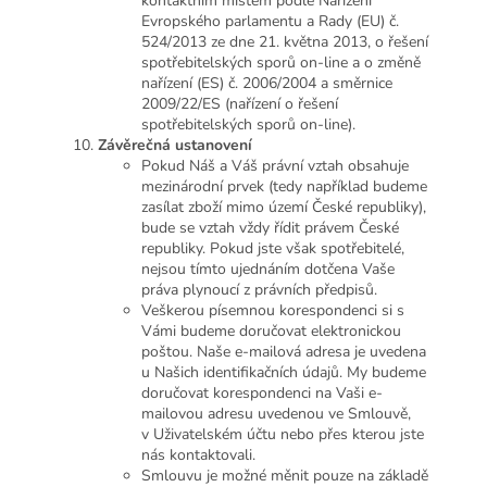
kontaktním místem podle Nařízení
Evropského parlamentu a Rady (EU) č.
524/2013 ze dne 21. května 2013, o řešení
spotřebitelských sporů on-line a o změně
nařízení (ES) č. 2006/2004 a směrnice
2009/22/ES (nařízení o řešení
spotřebitelských sporů on-line).
Závěrečná ustanovení
Pokud Náš a Váš právní vztah obsahuje
mezinárodní prvek (tedy například budeme
zasílat zboží mimo území České republiky),
bude se vztah vždy řídit právem České
republiky. Pokud jste však spotřebitelé,
nejsou tímto ujednáním dotčena Vaše
práva plynoucí z právních předpisů.
Veškerou písemnou korespondenci si s
Vámi budeme doručovat elektronickou
poštou. Naše e-mailová adresa je uvedena
u Našich identifikačních údajů. My budeme
doručovat korespondenci na Vaši e-
mailovou adresu uvedenou ve Smlouvě,
v Uživatelském účtu nebo přes kterou jste
nás kontaktovali.
Smlouvu je možné měnit pouze na základě