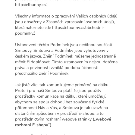
http://elbunny.cz/.
Všechny informace o zpracování Vašich osobních údajů
jsou obsaženy v Zásadách zpracování osobních údajů,
která naleznete zde https://elbunny.cz/obchodni-
podminky/.
Ustanovení těchto Podmínek jsou nedílnou součástí
Smlouvy. Smlouva a Podmínky jsou vyhotoveny v
českém jazyce. Znění Podmínek můžeme jednostranně
měnit či doplňovat. Tímto ustanovením nejsou dotčena
práva a povinnosti vzniklá po dobu účinnosti
předchozího znění Podmínek.
Jak jistě víte, tak komunikujeme primárně na dálku.
Proto i pro naši Smlouvu platí, že jsou použity
prostředky komunikace na dálku, které umožňují,
abychom se spolu dohodli bez současné fyzické
přítomnosti Nás a Vás, a Smlouva je tak uzavřena
distančním způsobem v prostředí E-shopu, a to
prostřednictvím rozhraní webové stránky („
webové
rozhraní E-shopu
“).