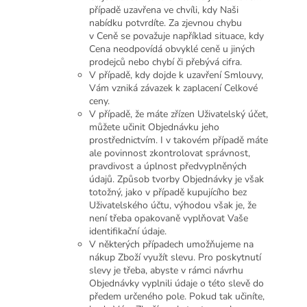
případě uzavřena ve chvíli, kdy Naši
nabídku potvrdíte. Za zjevnou chybu
v Ceně se považuje například situace, kdy
Cena neodpovídá obvyklé ceně u jiných
prodejců nebo chybí či přebývá cifra.
V případě, kdy dojde k uzavření Smlouvy,
Vám vzniká závazek k zaplacení Celkové
ceny.
V případě, že máte zřízen Uživatelský účet,
můžete učinit Objednávku jeho
prostřednictvím. I v takovém případě máte
ale povinnost zkontrolovat správnost,
pravdivost a úplnost předvyplněných
údajů. Způsob tvorby Objednávky je však
totožný, jako v případě kupujícího bez
Uživatelského účtu, výhodou však je, že
není třeba opakovaně vyplňovat Vaše
identifikační údaje.
V některých případech umožňujeme na
nákup Zboží využít slevu. Pro poskytnutí
slevy je třeba, abyste v rámci návrhu
Objednávky vyplnili údaje o této slevě do
předem určeného pole. Pokud tak učiníte,