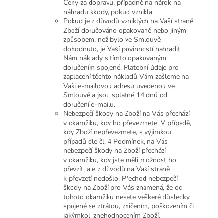
Ceny za dopravu, případně na nárok na
náhradu škody, pokud vznikla.
Pokud je z důvodů vzniklých na Vaší straně
Zboží doručováno opakovaně nebo jiným
způsobem, než bylo ve Smlouvě
dohodnuto, je Vaší povinností nahradit
Nám náklady s tímto opakovaným
doručením spojené. Platební údaje pro
zaplacení těchto nákladů Vám zašleme na
Vaši e-mailovou adresu uvedenou ve
Smlouvě a jsou splatné 14 dnů od
doručení e-mailu.
Nebezpečí škody na Zboží na Vás přechází
v okamžiku, kdy ho převezmete. V případě,
kdy Zboží nepřevezmete, s výjimkou
případů dle čl. 4 Podmínek, na Vás
nebezpečí škody na Zboží přechází
v okamžiku, kdy jste měli možnost ho
převzít, ale z důvodů na Vaší straně
k převzetí nedošlo. Přechod nebezpečí
škody na Zboží pro Vás znamená, že od
tohoto okamžiku nesete veškeré důsledky
spojené se ztrátou, zničením, poškozením či
jakýmkoli znehodnocením Zboží.