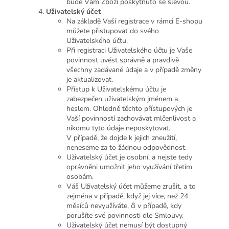
bude Vám Zboží poskytnuto se slevou.
Uživatelský
účet
Na základě Vaší registrace v rámci E-shopu
můžete přistupovat do svého
Uživatelského účtu.
Při registraci Uživatelského účtu je Vaše
povinnost uvést správně a pravdivě
všechny zadávané údaje a v případě změny
je aktualizovat.
Přístup k Uživatelskému účtu je
zabezpečen uživatelským jménem a
heslem. Ohledně těchto přístupových je
Vaší povinností zachovávat mlčenlivost a
nikomu tyto údaje neposkytovat.
V případě, že dojde k jejich zneužití,
neneseme za to žádnou odpovědnost.
Uživatelský účet je osobní, a nejste tedy
oprávněni umožnit jeho využívání třetím
osobám.
Váš Uživatelský účet můžeme zrušit, a to
zejména v případě, když jej více, než 24
měsíců nevyužíváte, či v případě, kdy
porušíte své povinnosti dle Smlouvy.
Uživatelský účet nemusí být dostupný