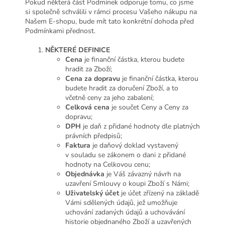
Pokud některá část Podmínek odporuje tomu, co jsme
si společně schválili v rámci procesu Vašeho nákupu na
Našem E-shopu, bude mít tato konkrétní dohoda před
Podmínkami přednost.
NĚKTERÉ DEFINICE
Cena
je finanční částka, kterou budete
hradit za Zboží;
Cena za dopravu
je finanční částka, kterou
budete hradit za doručení Zboží, a to
včetně ceny za jeho zabalení;
Celková cena
je součet Ceny a Ceny za
dopravu;
DPH
je daň z přidané hodnoty dle platných
právních předpisů;
Faktura
je daňový doklad vystavený
v souladu se zákonem o dani z přidané
hodnoty na Celkovou cenu;
Objednávka
je Váš závazný návrh na
uzavření Smlouvy o koupi Zboží s Námi;
Uživatelský účet
je účet zřízený na základě
Vámi sdělených údajů, jež umožňuje
uchování zadaných údajů a uchovávání
historie objednaného Zboží a uzavřených