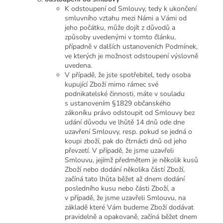
K odstoupení od Smlouvy, tedy k ukončení
smluvního vztahu mezi Námi a Vámi od
jeho počátku, může dojít z důvodů a
způsoby uvedenými v tomto článku,
případně v dalších ustanoveních Podmínek,
ve kterých je možnost odstoupení výslovně
uvedena.
V případě, že jste spotřebitel, tedy osoba
kupující Zboží mimo rámec své
podnikatelské činnosti, máte v souladu
s ustanovením §1829 občanského
zákoníku právo odstoupit od Smlouvy bez
udání důvodu ve lhůtě 14 dnů ode dne
uzavření Smlouvy, resp. pokud se jedná o
koupi zboží, pak do čtrnácti dnů od jeho
převzetí. V případě, že jsme uzavřeli
Smlouvu, jejímž předmětem je několik kusů
Zboží nebo dodání několika částí Zboží,
začíná tato lhůta běžet až dnem dodání
posledního kusu nebo části Zboží, a
v případě, že jsme uzavřeli Smlouvu, na
základě které Vám budeme Zboží dodávat
pravidelně a opakovaně, začíná běžet dnem