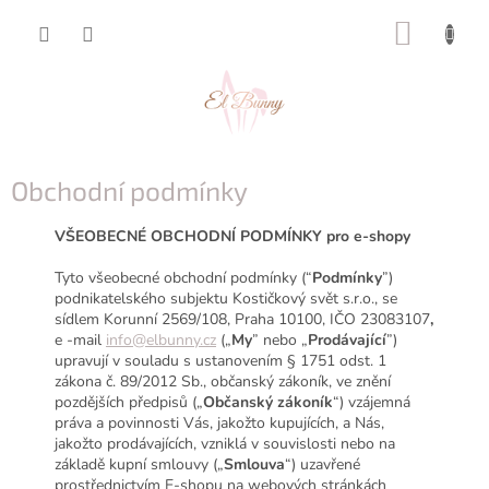
Přejít
NÁKUP
na
obsah
KOŠÍK
Obchodní podmínky
VŠEOBECNÉ OBCHODNÍ PODMÍNKY pro e-shopy
Tyto všeobecné obchodní podmínky (“
Podmínky
”)
podnikatelského subjektu Kostičkový svět s.r.o., se
sídlem Korunní 2569/108
, Praha 10100
, IČO 23083107
,
e -mail
info@elbunny.cz
(„
My
” nebo „
Prodávající
”)
upravují v souladu s ustanovením § 1751 odst. 1
zákona č. 89/2012 Sb., občanský zákoník, ve znění
pozdějších předpisů („
Občanský zákoník
“) vzájemná
práva a povinnosti Vás, jakožto kupujících, a Nás,
jakožto prodávajících, vzniklá v souvislosti nebo na
základě kupní smlouvy („
Smlouva
“) uzavřené
prostřednictvím E-shopu na webových stránkách