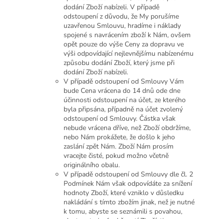
dodání Zboží nabízeli. V případě
odstoupení z důvodu, že My porušíme
uzavřenou Smlouvu, hradíme i náklady
spojené s navrácením zboží k Nám, ovšem
opět pouze do výše Ceny za dopravu ve
výši odpovídající nejlevnějšímu nabízenému
způsobu dodání Zboží, který jsme při
dodání Zboží nabízeli.
V případě odstoupení od Smlouvy Vám
bude Cena vrácena do 14 dnů ode dne
účinnosti odstoupení na účet, ze kterého
byla připsána, případně na účet zvolený
odstoupení od Smlouvy. Částka však
nebude vrácena dříve, než Zboží obdržíme,
nebo Nám prokážete, že došlo k jeho
zaslání zpět Nám. Zboží Nám prosím
vracejte čisté, pokud možno včetně
originálního obalu.
V případě odstoupení od Smlouvy dle čl. 2
Podmínek Nám však odpovídáte za snížení
hodnoty Zboží, které vzniklo v důsledku
nakládání s tímto zbožím jinak, než je nutné
k tomu, abyste se seznámili s povahou,