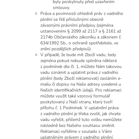
byly poskytnuty před uzavřením
smlouvy.
Práva a povinnosti ohledně práv z vadného
plnění se řídí příslušnými obecně
závaznými právními předpisy (zejména
ustanoveními § 2099 až 2117 a § 2161 až
2174b Občanského zákoníku a zákonem č.
634/1992 Sb., o ochraně spotřebitele, ve
znění pozdějších předpisů).
V případě, že bude mít Zboží vadu, tedy
zejména pokud nebude splněna některá
z podmínek dle čl. 1, můžete Nám takovou
vadu oznámit a uplatnit práva z vadného
plnění (tedy Zboží reklamovat) zasláním e-
mailu či dopisu na Naše adresy uvedené u
Našich identifikačních údajů. Pro reklamaci
můžete využít také vzorový formulář
poskytovaný z Naší strany, který tvoří
přílohu č. 1 Podmínek. V uplatnění práva
z vadného plnění je třeba zvolit, jak chcete
vadu vyřešit, přičemž tuto volbu nemůžete
následně bez Našeho souhlasu změnit.
Reklamaci vyřídíme v souladu s Vámi
uplatněným právem z vadného plnění.