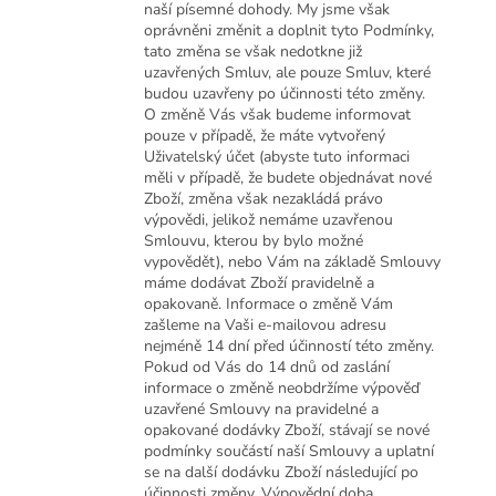
naší písemné dohody. My jsme však
oprávněni změnit a doplnit tyto Podmínky,
tato změna se však nedotkne již
uzavřených Smluv, ale pouze Smluv, které
budou uzavřeny po účinnosti této změny.
O změně Vás však budeme informovat
pouze v případě, že máte vytvořený
Uživatelský účet (abyste tuto informaci
měli v případě, že budete objednávat nové
Zboží, změna však nezakládá právo
výpovědi, jelikož nemáme uzavřenou
Smlouvu, kterou by bylo možné
vypovědět), nebo Vám na základě Smlouvy
máme dodávat Zboží pravidelně a
opakovaně. Informace o změně Vám
zašleme na Vaši e-mailovou adresu
nejméně 14 dní před účinností této změny.
Pokud od Vás do 14 dnů od zaslání
informace o změně neobdržíme výpověď
uzavřené Smlouvy na pravidelné a
opakované dodávky Zboží, stávají se nové
podmínky součástí naší Smlouvy a uplatní
se na další dodávku Zboží následující po
účinnosti změny. Výpovědní doba