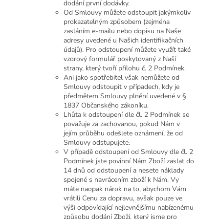
dodání první dodávky.
Od Smlouvy můžete odstoupit jakýmkoliv
prokazatelným způsobem (zejména
zasláním e-mailu nebo dopisu na Naše
adresy uvedené u Našich identifikačních
údajů). Pro odstoupení můžete využít také
vzorový formulář poskytovaný z Naší
strany, který tvoří přílohu č. 2 Podmínek.
Ani jako spotřebitel však nemůžete od
Smlouvy odstoupit v případech, kdy je
předmětem Smlouvy plnění uvedené v §
1837 Občanského zákoníku.
Lhůta k odstoupení dle čl. 2 Podmínek se
považuje za zachovanou, pokud Nám v
jejím průběhu odešlete oznámení, že od
Smlouvy odstupujete.
V případě odstoupení od Smlouvy dle čl. 2
Podmínek jste povinní Nám Zboží zaslat do
14 dnů od odstoupení a nesete náklady
spojené s navrácením zboží k Nám. Vy
máte naopak nárok na to, abychom Vám
vrátili Cenu za dopravu, avšak pouze ve
výši odpovídající nejlevnějšímu nabízenému
způsobu dodání Zboží, který jsme pro