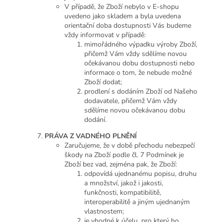
V případě, že Zboží nebylo v E-shopu
uvedeno jako skladem a byla uvedena
orientační doba dostupnosti Vás budeme
vždy informovat v případě:
mimořádného výpadku výroby Zboží,
přičemž Vám vždy sdělíme novou
očekávanou dobu dostupnosti nebo
informace o tom, že nebude možné
Zboží dodat;
prodlení s dodáním Zboží od Našeho
dodavatele, přičemž Vám vždy
sdělíme novou očekávanou dobu
dodání.
PRÁVA
Z VADNÉHO PLNĚNÍ
Zaručujeme, že v době přechodu nebezpečí
škody na Zboží podle čl. 7 Podmínek je
Zboží bez vad, zejména pak, že Zboží:
odpovídá ujednanému popisu, druhu
a množství, jakož i jakosti,
funkčnosti, kompatibilitě,
interoperabilitě a jiným ujednaným
vlastnostem;
je vhodné k účelu, pro který ho