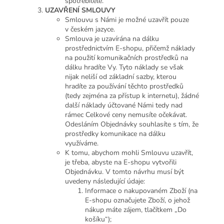
spotřebitele.
UZAVŘENÍ SMLOUVY
Smlouvu s Námi je možné uzavřít pouze
v českém jazyce.
Smlouva je uzavírána na dálku
prostřednictvím E-shopu, přičemž náklady
na použití komunikačních prostředků na
dálku hradíte Vy. Tyto náklady se však
nijak neliší od základní sazby, kterou
hradíte za používání těchto prostředků
(tedy zejména za přístup k internetu), žádné
další náklady účtované Námi tedy nad
rámec Celkové ceny nemusíte očekávat.
Odesláním Objednávky souhlasíte s tím, že
prostředky komunikace na dálku
využíváme.
K tomu, abychom mohli Smlouvu uzavřít,
je třeba, abyste na E-shopu vytvořili
Objednávku. V tomto návrhu musí být
uvedeny následující údaje:
Informace o nakupovaném Zboží (na
E-shopu označujete Zboží, o jehož
nákup máte zájem, tlačítkem „Do
košíku“);