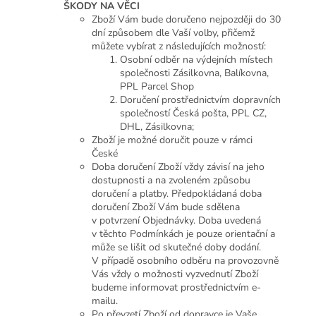
ŠKODY NA VĚCI
Zboží Vám bude doručeno nejpozději do 30
dní způsobem dle Vaší volby, přičemž
můžete vybírat z následujících možností:
Osobní odběr na výdejních místech
společnosti Zásilkovna, Balíkovna,
PPL Parcel Shop
Doručení prostřednictvím dopravních
společností Česká pošta, PPL CZ,
DHL, Zásilkovna;
Zboží je možné doručit pouze v rámci
České
Doba doručení Zboží vždy závisí na jeho
dostupnosti a na zvoleném způsobu
doručení a platby. Předpokládaná doba
doručení Zboží Vám bude sdělena
v potvrzení Objednávky. Doba uvedená
v těchto Podmínkách je pouze orientační a
může se lišit od skutečné doby dodání.
V případě osobního odběru na provozovně
Vás vždy o možnosti vyzvednutí Zboží
budeme informovat prostřednictvím e-
mailu.
Po převzetí Zboží od dopravce je Vaše