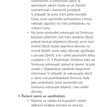
vlastnostmi a funkčností Zboží, tj.
způsobem, jakým byste se se Zbožím
seznamovali v kamenné prodejně.
V případě, že jsme Vám ještě nevrátili
Cenu, jsme oprávněni pohledávku z titulu
nákladů započíst na Vaši pohledávku na
vrácení Ceny.
My jsme oprávněni odstoupit od Smlouvy
kdykoliv před tím, než Vám dodáme Zboží,
pokud existují objektivní důvody, proč není
možné Zboží dodat (zejména důvody na
straně třetích osob nebo důvody spočívající
v povaze Zboží), a to i před uplynutím doby
uvedené v čl. 1 Podmínek. Můžeme také od
Smlouvy odstoupit, pokud je zjevné, že jste
uvedli v Objednávce záměrně nesprávné
informace. V případě, že nakupujete zboží
v rámci své podnikatelské činnosti, tedy
jako podnikatel, jsme oprávněni od
Smlouvy odstoupit kdykoli, i bez udání
důvodu.
Řešení sporů se spotřebiteli
Nejsme ve vztahu ke kupujícím vázáni
žádnými kodexy chování ve smyslu