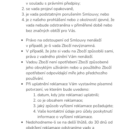
v souladu s právními předpisy;
se vada projeví opakovaně,
je vada podstatným porušením Smlouvy; nebo
je z našeho prohlášení nebo z okolností zjevné, že
vada nebude odstraněna v přiměřené době nebo
bez značných obtíží pro Vás.
Právo na odstoupení od Smlouvy nenáleží
v případě, je-li vada Zboží nevýznamná.
V případě, že jste si vadu na Zboží způsobili sami,
práva z vadného plnění Vám nenáleží.
Vadou Zboží není opotřebení Zboží způsobené
jeho obvyklým užíváním nebo u použitého Zboží
opotřebení odpovídající míře jeho předchozího
používání.
Při uplatnění reklamace Vám vystavíme písemné
potvrzení, ve kterém bude uvedeno:
datum, kdy jste reklamaci uplatnili;
co je obsahem reklamace;
jaký způsob vyřízení reklamace požadujete;
Vaše kontaktní údaje pro účely poskytnutí
informace o vyřízení reklamace.
Nedohodneme-li se na delší lhůtě, do 30 dnů od
obdržení reklamace odstraníme vady a