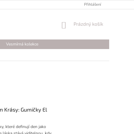
Přihlášení
NÁKUPNÍ
Prázdný košík
KOŠÍK
Vesmírná kolekce
m Krásy: Gumičky El
y, které definují den jako
e láska stává viditelnou, kdy