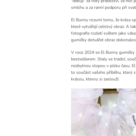
"děkuji" za roky přátelství, za noc
smíchu a za ranní podporu při svat
El Bunny rozumí tomu, že krása spo
které vytvářejí celistvý obraz. A ta
fotografie rozletí světem jako vzk
gumičky dotvářet obraz dokonalost
V roce 2024 se El Bunny gumičky s
bestsellerem. Staly se tradicí, souč
nezbytnou stopou v písku času. El
to součást vašeho příběhu, který s
krásou, kterou si zaslouží.