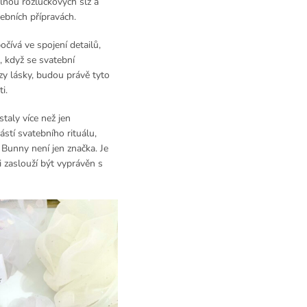
 plnou rozlučkových slz a
ebních přípravách.
čívá ve spojení detailů,
k, když se svatební
azy lásky, budou právě tyto
i.
taly více než jen
ástí svatebního rituálu,
 Bunny není jen značka. Je
i zaslouží být vyprávěn s