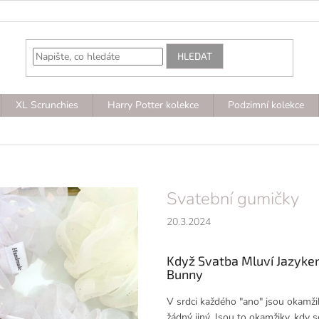
HLEDAT
XL Scrunchies
Harry Potter kolekce
Podzimní kolekce
Svatební gumičky
20.3.2024
Když Svatba Mluví Jazyke
Bunny
V srdci každého "ano" jsou okamžik
žádný jiný. Jsou to okamžiky, kdy s