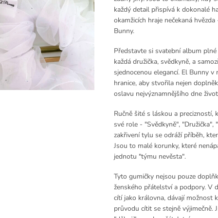
každý detail přispívá k dokonalé h
okamžicích hraje nečekaná hvězda 
Bunny.
Představte si svatební album plné o
každá družička, svědkyně, a samozř
sjednocenou elegancí. El Bunny v 
hranice, aby stvořila nejen doplněk
oslavu nejvýznamnějšího dne život
Ručně šité s láskou a precizností
své role - "Svědkyně", "Družička",
zakřivení tylu se odráží příběh, kte
Jsou to malé korunky, které nenápa
jednotu "týmu nevěsta".
Tyto gumičky nejsou pouze doplň
ženského přátelství a podpory. V 
cítí jako královna, dávají možnost
průvodu cítit se stejně výjimečně. 