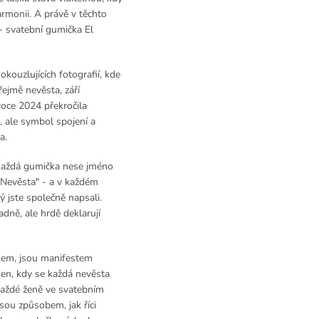
armonii. A právě v těchto
- svatební gumička El
kouzlujících fotografií, kde
ejmě nevěsta, září
roce 2024 překročila
, ale symbol spojení a
a.
, každá gumička nese jméno
 "Nevěsta" - a v každém
rý jste společně napsali.
dně, ale hrdě deklarují
kem, jsou manifestem
den, kdy se každá nevěsta
 každé ženě ve svatebním
Jsou způsobem, jak říci